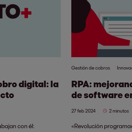
Gestión de cobros
Innova
bro digital: la
RPA: mejorand
ecto
de software e
27 feb 2024
2 minutos
abajan con él:
«Revolución programad