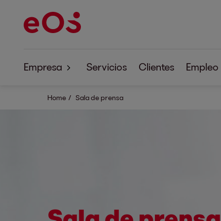
Empresa
Servicios
Clientes
Empleo
Sobre EOS
Home
Sala de prensa
Responsabilidad empresarial
Sala de prensa