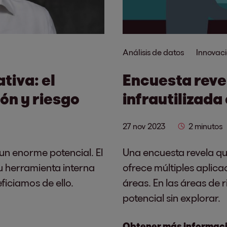
Análisis de datos
Innovaci
tiva: el
Encuesta revel
ión y riesgo
infrautilizada
27 nov 2023
2 minutos
un enorme potencial. El
Una encuesta revela q
u herramienta interna
ofrece múltiples aplica
iciamos de ello.
áreas. En las áreas de 
potencial sin explorar.
Obtener más informac