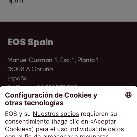
Spain.
EOS Spain
Manuel Guzmán, 1, Esc. 1, Planta 1
15008 A Coruña
España
Teléfono:
+34 981 079 955
Fax: +34 981 281 931
info@eos-spain.es
Preguntas frecuentes de los clientes