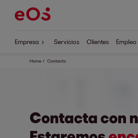
Empresa
Servicios
Clientes
Empleo
Sobre EOS
Home
Contacto
Responsabilidad empresarial
Contacta con n
Estaremos
enc