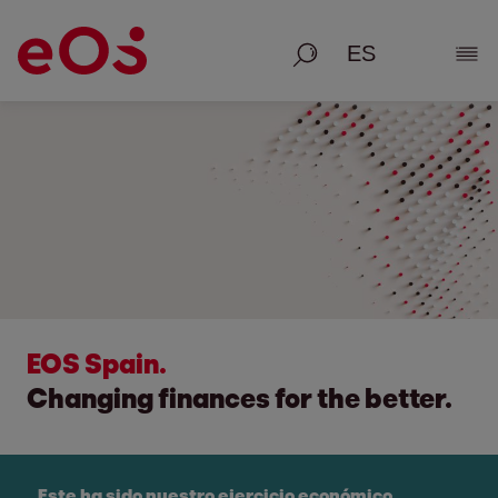
Busque en
Most
EOS Spain.
Changing finances for the better.
Este ha sido nuestro ejercicio económico