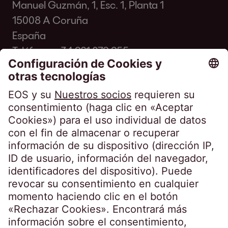
Manuel Guzmán, 1, Esc. 1, Planta 1
15008 A Coruña
España
Teléfono:
+34 981 079 955
Fax: +34 981 281 931
info@eos-spain.es
Preguntas frecuentes de los clientes