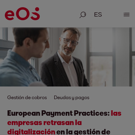
Busque en
Most
Gestión de cobros
Deudas y pagos
European Payment Practices:
las
empresas retrasan la
digitalización
en la gestión de