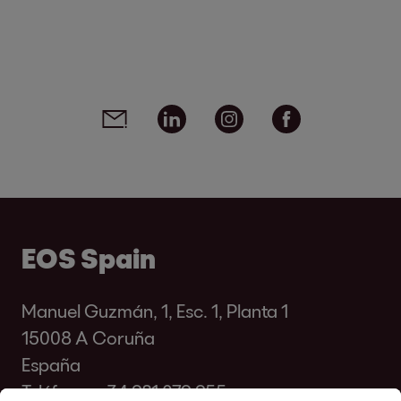
Social media links - share article
Email
Linkedin
Instagram
Facebook
EOS Spain
Manuel Guzmán, 1, Esc. 1, Planta 1
15008 A Coruña
España
Teléfono:
+34 981 079 955