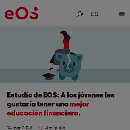
Busque en
Most
Estudio de EOS: A los jóvenes les
gustaría tener una
mejor
educación financiera
.
14 mar 2023
4 minutos