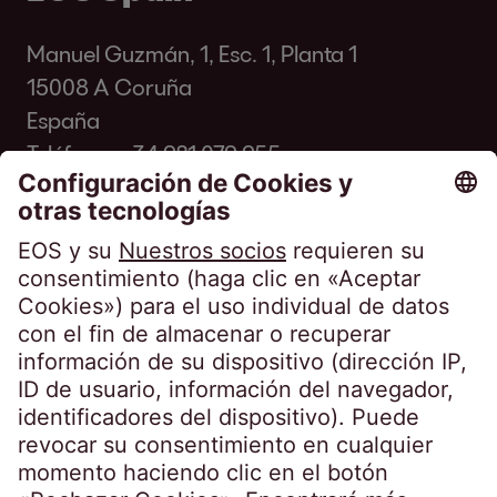
Manuel Guzmán, 1, Esc. 1, Planta 1
15008 A Coruña
España
Teléfono:
+34 981 079 955
Fax: +34 981 281 931
info@eos-spain.es
Preguntas frecuentes de los clientes