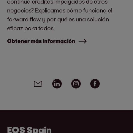
continua créditos impagados de otros
negocios? Explicamos cómo funciona el
forward flow y por qué es una solución
eficaz para todos.
Obtener más información
Social media links - share article
Email
Linkedin
Instagram
Facebook
EOS Spain