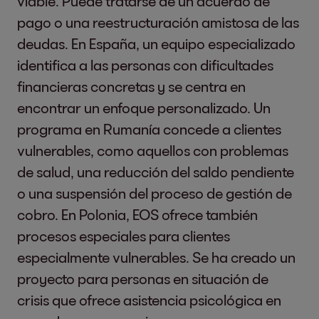
viable. Puede tratarse de un acuerdo de
Creamos valor añadido financiero para
pago o una reestructuración amistosa de las
nuestros clientes y hacemos nuestros
deudas. En España, un equipo especializado
Las iniciativas y medidas individuales que
procesos sencillos, digitales y accesibles
2-12 Role of the highest
Please see:
Our sust
identifica a las personas con dificultades
promueven parcialmente otros SDG se
para ellos. Nuestro trabajo permite a
governance body in
financieras concretas y se centra en
incluirán en el informe como corresponda.
nuestros clientes centrarse en su
overseeing the
encontrar un enfoque personalizado. Un
actividad principal. Al mismo tiempo,
management of
programa en Rumanía concede a clientes
aumentamos su liquidez y devolvemos
impacts
vulnerables, como aquellos con problemas
dinero al ciclo económico.
de salud, una reducción del saldo pendiente
Trustworthy Stakeholder Relations
o una suspensión del proceso de gestión de
Como nuestras relaciones con los
cobro. En Polonia, EOS ofrece también
2-13 Delegation of
inversores son cruciales para EOS,
Please see:
Our sust
procesos especiales para clientes
responsibility for
mantenemos un diálogo permanente
especialmente vulnerables. Se ha creado un
managing impacts
con ellos. Invitamos con regularidad a
proyecto para personas en situación de
nuestros inversores a tomar parte en
crisis que ofrece asistencia psicológica en
encuestas de satisfacción, procesos de