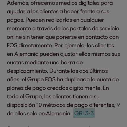
Además, ofrecemos medios digitales para
medidas para promover la salud física y
ayudar a los clientes a hacer frente a sus
mental de nuestros equipos.
pagos. Pueden realizarlos en cualquier
2-9 Governance
EOS is managed by a B
momento a través de los portales de servicio
Financial Sustainability
structures and
making and overseei
online sin tener que ponerse en contacto con
composition
economy, the people
Digital Responsibility & Cyber Security
EOS directamente. Por ejemplo, los clientes
Reduced Inequalities
Nos tomamos nuestra responsabilidad
en Alemania pueden ajustar ellos mismos sus
The EOS Group’s Boar
digital muy en serio, porque trabajamos
cuotas mediante una barra de
con datos sensibles de nuestros clientes.
desplazamiento. Durante los dos últimos
Marwin Ramcke
Nuestra mayor prioridad es garantizar
años, el Grupo EOS ha duplicado la cuota de
As CEO of EOS, M
el máximo nivel de privacidad de los
planes de pago creados digitalmente. En
topic of ESG
datos y la ciberseguridad.
todo el Grupo, los clientes tienen a su
Justus Hecking-
Business Ethics & Safeguard Compliance
disposición 10 métodos de pago diferentes, 9
and Chief Financ
Climate Action
Las prácticas empresariales justas
de ellos solo en Alemania.
GRI 3-3
Carsten Tidow
, 
forman parte de nuestro ADN. Hemos
responsible for 