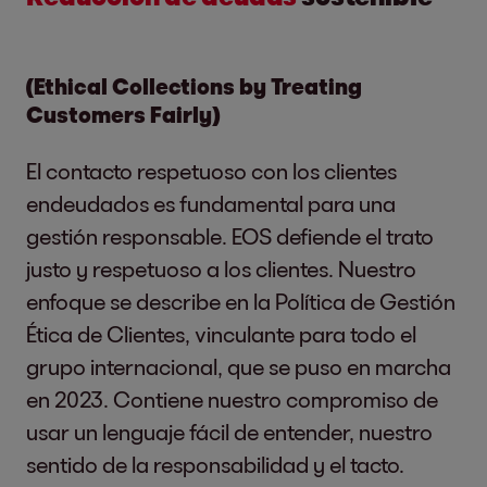
EOS quiere formar parte de las
business relationships
6,000 employees in m
comunidades locales y apoyarlas
management and provid
activamente. Respaldamos iniciativas
(Ethical Collections by Treating
partners and consum
Customers Fairly)
educativas y promovemos el
flow of companies so
compromiso social de nuestros
El contacto respetuoso con los clientes
Gender Equality
empleados durante el horario de trabajo.
More information:
Ho
endeudados es fundamental para una
Intentamos ayudar a fortalecer la
why EOS is the right
gestión responsable. EOS defiende el trato
comunidad local mediante medidas
justo y respetuoso a los clientes. Nuestro
específicas.
enfoque se describe en la Política de Gestión
Employee Satisfaction & Well-Being
2-7 Employees
Ética de Clientes, vinculante para todo el
Please see:
HR-Table 
La satisfacción de los empleados es
grupo internacional, que se puso en marcha
nuestra máxima prioridad. Gracias a
en 2023. Contiene nuestro compromiso de
Decent Work and
nuestro buen ambiente de trabajo,
usar un lenguaje fácil de entender, nuestro
Economic Growth
aumentamos la satisfacción de los
2-8 Workers who are
Please see:
HR-Table 
sentido de la responsabilidad y el tacto.
empleados y empleadas, y apoyamos
not employees