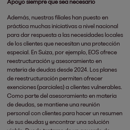
Apoyo siempre que sea necesario
definido nuestros estándares con
Dr. Stephan Ohl
relación a la integridad, la conducta
and responsible 
Además, nuestras filiales han puesto en
ética y la forma respetuosa de tratarnos
Sebastian Pollm
práctica muchas iniciativas a nivel nacional
mutuamente en nuestro Código de
responsible for
para dar respuesta a las necesidades locales
Conducta.
de los clientes que necesitan una protección
Peace, Justice and Strong
Responsible Acquisition of Portfolios &
EOS is part of the f
especial. En Suiza, por ejemplo, EOS ofrece
Institutions
Partnerships
EOS Group comprises
reestructuración y asesoramiento en
Nuestras decisiones empresariales
meetings being held.
materia de deudas desde 2024. Los planes
vienen determinadas no solo por
de reestructuración permiten ofrecer
parámetros económicos, sino también
More information:
An
exenciones (parciales) a clientes vulnerables.
por criterios sociales y ecológicos. A la
Como parte del asesoramiento en materia
hora de seleccionar carteras y socios
1)
Justus Hecking-Vel
de deudas, se mantiene una reunión
aplicamos criterios de exclusión
Griewel. From 1 Augu
personal con clientes para hacer un resumen
específicos.
Partnership for the Goals
female and four mal
de sus deudas y encontrar una solución
Strengthening Liquidity of our Clients
Directors of the EOS