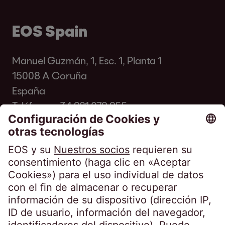
EOS Spain
Manuel Guzmán, 1, Esc. 1, Planta 1
15008 A Coruña
España
Teléfono:
+34 981 079 955
Fax: +34 981 281 931
info@eos-spain.es
Preguntas frecuentes de los clientes