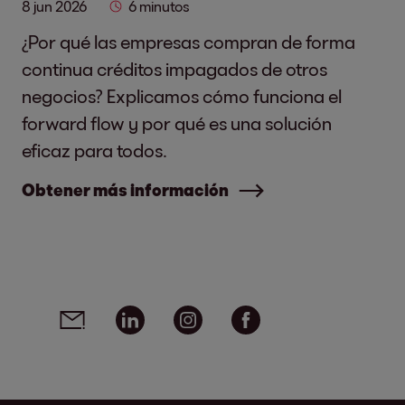
8 jun 2026
6 minutos
¿Por qué las empresas compran de forma
continua créditos impagados de otros
negocios? Explicamos cómo funciona el
forward flow y por qué es una solución
eficaz para todos.
Obtener más información
Social media links - share article
Email
Linkedin
Instagram
Facebook