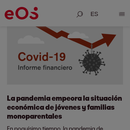
Busque en
Most
La pandemia empeora la situación
económica de jóvenes y familias
monoparentales
En poquísimo tiempo, la pandemia de