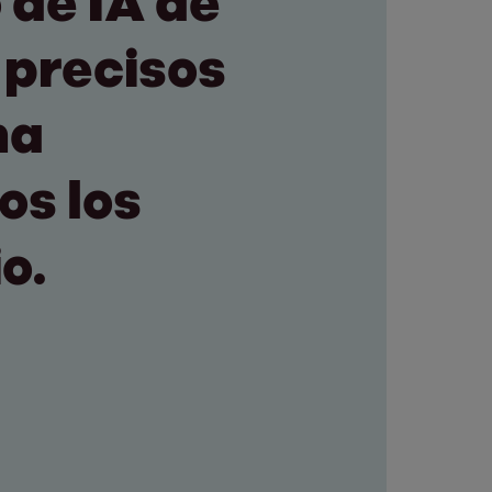
 de IA de
 precisos
na
os los
o.