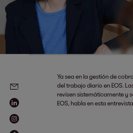
Ya sea en la gestión de cobro
Social media links - share article
Email
del trabajo diario en EOS. La
revisen sistemáticamente y s
Linkedin
EOS, habla en esta entrevist
Instagram
Facebook