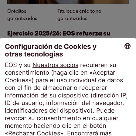
Créditos
Títulos de crédito no
garantizados
garantizados
Ejercicio 2025/26: EOS refuerza su
posición en Europa Occidental
20 jul 2026
4 minutos
Entrevista: Sebastian Pollmer, responsable
de Europa Occidental, hace balance del
ejercicio fiscal con gran satisfacción y
comparte los desarrollos más significativos.
Obtener más información