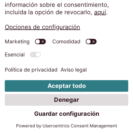
Inversor financiero
Europeo
Ejercicio 2025/26: EOS refuerza su
posición en Europa
20 jul 2026
4 minutos
Entrevista con Marwin Ramcke (CEO) y la
Dra. Eva Griewel (CFO): ya sean carteras no
garantizadas o garantizadas, EOS es uno de
los principales expertos en Europa.