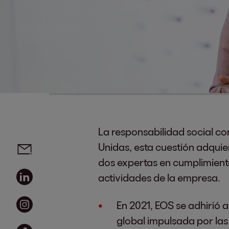
La responsabilidad social c
Social media links - share article
Email
Unidas, esta cuestión adquie
dos expertas en cumplimient
Linkedin
actividades de la empresa.
Instagram
En 2021, EOS se adhirió a
global impulsada por la
Facebook