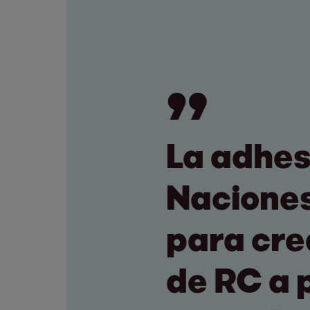
La adhes
Naciones
para cre
de RC a 