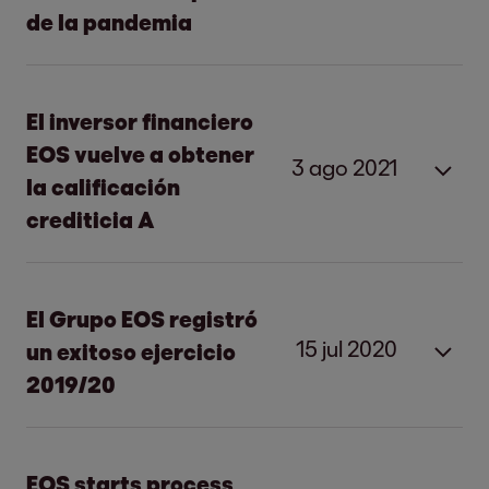
de la pandemia
El inversor financiero
EOS vuelve a obtener
3 ago 2021
la calificación
crediticia A
La agencia de rating vuelve a confirmar
la buena solvencia de EOS.
El Grupo EOS registró
Espera que los beneficios evoluciones
15 jul 2020
un exitoso ejercicio
A pesar de la ligera caída en la
positivamente en el actual ejercicio
2019/20
facturación y los resultados, EOS se
2021/22.
mantiene claramente rentable
Crecimiento de los resultados debido al
Intensa actividad inversora en deuda
fuerte aumento de las operaciones en
EOS starts process